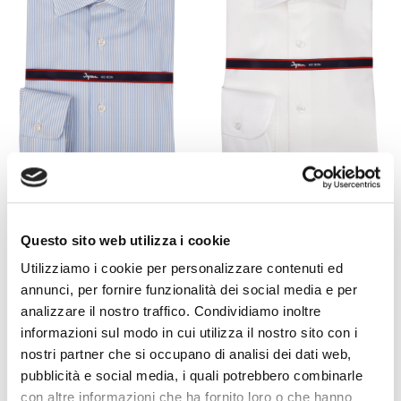
MEN'S SHIRT, IN
COTTONSTIR SHIRT IN
COTTON WITH LIGHT
NON-IRON PURE
BLUE STRIPE.
COTTON. COMPACT
Questo sito web utilizza i cookie
AVAILABLE IN BLUE AND
TWILL. AVAILABLE IN
Utilizziamo i cookie per personalizzare contenuti ed
LIGHT BLUE. INGRAM
WHITE AND LIGHT
MAN
BLUE. INGRAM MAN
annunci, per fornire funzionalità dei social media e per
€99.00
€99.00
analizzare il nostro traffico. Condividiamo inoltre
informazioni sul modo in cui utilizza il nostro sito con i
nostri partner che si occupano di analisi dei dati web,
pubblicità e social media, i quali potrebbero combinarle
con altre informazioni che ha fornito loro o che hanno