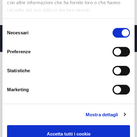
con altre informazioni che ha fornito loro o che hanno
raccolto dal suo utilizzo dei loro servizi.
Selezione
Necessari
del
SHIPPING
IN 8 DAYS
consenso
Preferenze
Statistiche
CUSTOMER CARE
CONTACT US
Marketing
PAYMENTS
SHIPPING AND DELIVERIES
RETURN POLICY
REQUEST A RETURN
Mostra dettagli
LEGAL NOTICES
Accetta tutti i cookie