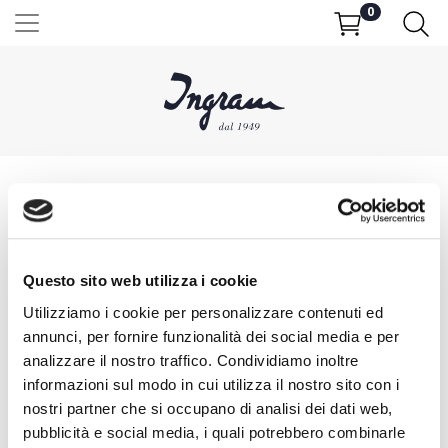
0
Home
SHIPPING AND DELIVERIES
Questo sito web utilizza i cookie
Utilizziamo i cookie per personalizzare contenuti ed
annunci, per fornire funzionalità dei social media e per
INGRAM ships anywhere in Italy by express courier (BRT) within 8 days of
accepting the order.
analizzare il nostro traffico. Condividiamo inoltre
informazioni sul modo in cui utilizza il nostro sito con i
Shipping in Italy is always free and insured.
nostri partner che si occupano di analisi dei dati web,
During national holidays, there may be some delays in deliveries due to
pubblicità e social media, i quali potrebbero combinarle
factories being closed.