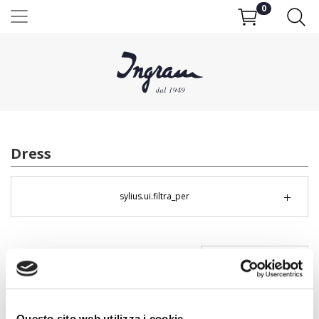
0
Dress
sylius.ui.filtra_per
Sort by
Questo sito web utilizza i cookie