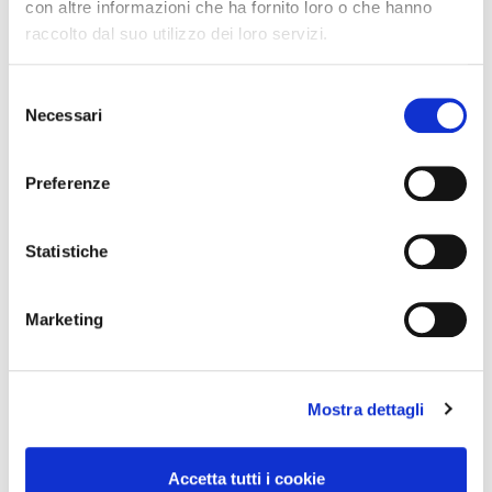
con altre informazioni che ha fornito loro o che hanno
raccolto dal suo utilizzo dei loro servizi.
Selezione
Necessari
del
consenso
Preferenze
Stile
Basic
Statistiche
Marketing
Mostra dettagli
Accetta tutti i cookie