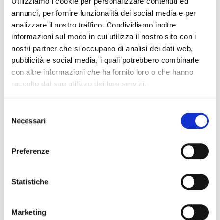
Utilizziamo i cookie per personalizzare contenuti ed
annunci, per fornire funzionalità dei social media e per
analizzare il nostro traffico. Condividiamo inoltre
informazioni sul modo in cui utilizza il nostro sito con i
nostri partner che si occupano di analisi dei dati web,
pubblicità e social media, i quali potrebbero combinarle
con altre informazioni che ha fornito loro o che hanno
raccolto dal suo utilizzo dei loro servizi.
PANTALONE, TAGLIO
BLAZER 100% LANA,
DRITTO IN 100% LANA,
INGRAM DONNA ||
INGRAM DONNA ||
CAPO COORDINATO
Selezione
CAPO COORDINATO
159,00 €
Necessari
del
99,00 €
consenso
Preferenze
Statistiche
Marketing