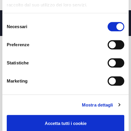
Non ci sono risultati da visualizzare
raccolto dal suo utilizzo dei loro servizi.
Selezione
SPEDIZIONE
ENTRO 8 GIORNI
Necessari
del
consenso
Preferenze
SERVIZIO CLIENTI
Statistiche
CONTATTACI
PAGAMENTI
SPEDIZIONE E CONSEGNA
Marketing
TERMINI DI REVOCA
RICHIEDI UN RESO
Mostra dettagli
INFORMAZIONI
CONDIZIONI GENERALI
Accetta tutti i cookie
CONDIZIONI D'USO