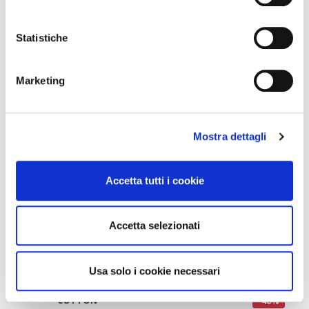
€99.00
€99.00
Statistiche
Marketing
Mostra dettagli
Accetta tutti i cookie
Accetta selezionati
REGULAR MEN'S SHIRT
FLORAL PRINTED SLIM
Usa solo i cookie necessari
IN CHECKED
SHIRT IN PURE COTTON
PATTERNED PURE
€59.40
COTTON
-40%