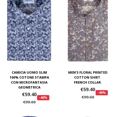
CAMICIA UOMO SLIM
MEN’S FLORAL PRINTED
100% COTONE STAMPA
COTTON SHIRT.
CON MICROFANTASIA
FRENCH COLLAR.
GEOMETRICA
€59.40
-40%
€59.40
€99.00
-40%
€99.00