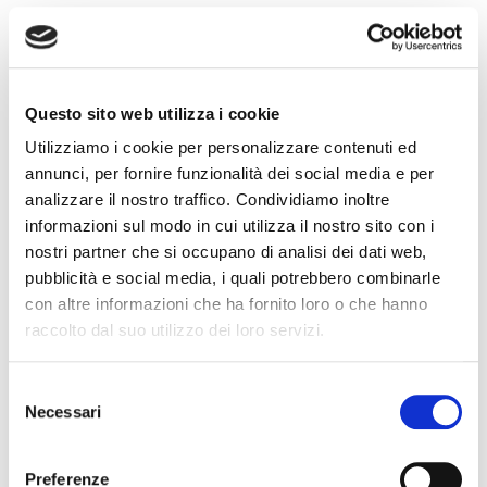
Questo sito web utilizza i cookie
Utilizziamo i cookie per personalizzare contenuti ed
annunci, per fornire funzionalità dei social media e per
analizzare il nostro traffico. Condividiamo inoltre
informazioni sul modo in cui utilizza il nostro sito con i
nostri partner che si occupano di analisi dei dati web,
pubblicità e social media, i quali potrebbero combinarle
con altre informazioni che ha fornito loro o che hanno
raccolto dal suo utilizzo dei loro servizi.
MEN’S SLIM SHIRT IN
MEN’S SLIM SHIRT IN
Selezione
PURE COTTON WITH
PURE VERTICALLY
Necessari
del
PRINTED PALMS
STRIPED COTTON
consenso
€59.40
€59.40
-40%
-40%
Preferenze