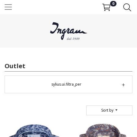
0
Outlet
sylius.ui.filtra_per
Sort by