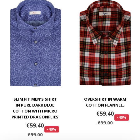
SLIM FIT MEN’S SHIRT
OVERSHIRT IN WARM
IN PURE DARK BLUE
COTTON FLANNEL.
COTTON WITH MICRO
€59.40
PRINTED DRAGONFLIES
-40%
€99.00
€59.40
-40%
€99.00